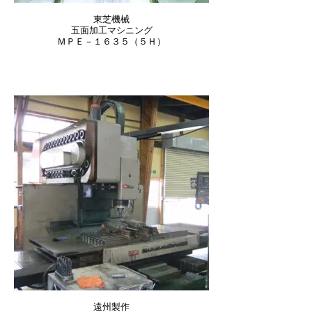
東芝機械
五面加工マシニング
ＭＰＥ－１６３５（５Ｈ）
遠州製作