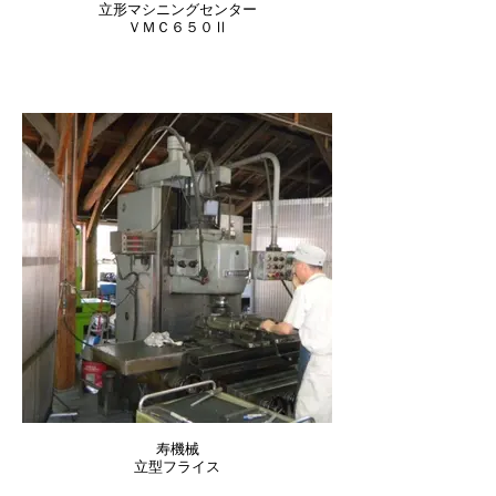
立形マシニングセンター
ＶＭＣ６５０Ⅱ
寿機械
立型フライス