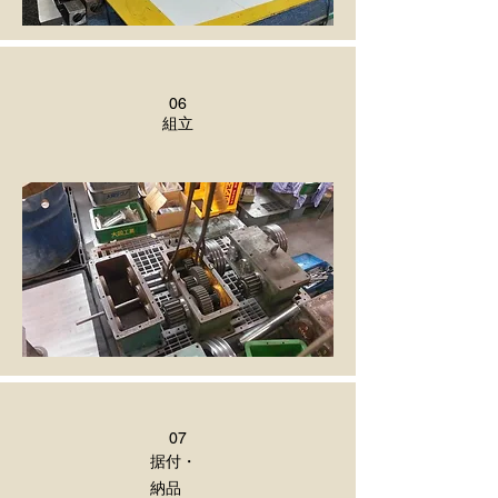
06
​組立
07
据付・
納品